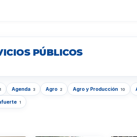
VICIOS PÚBLICOS
Agenda
Agro
Agro y Producción
1
3
2
10
afuerte
1