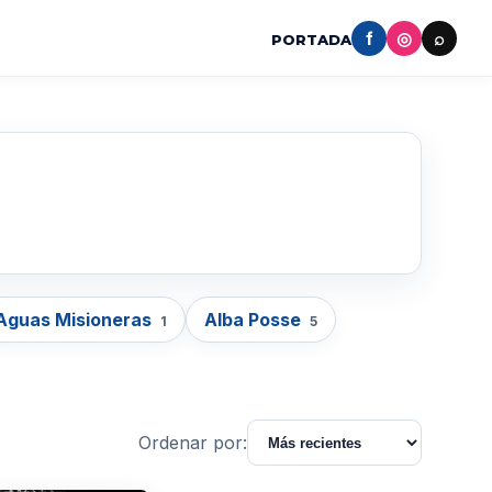
f
◎
⌕
PORTADA
Aguas Misioneras
Alba Posse
1
5
Ordenar por: