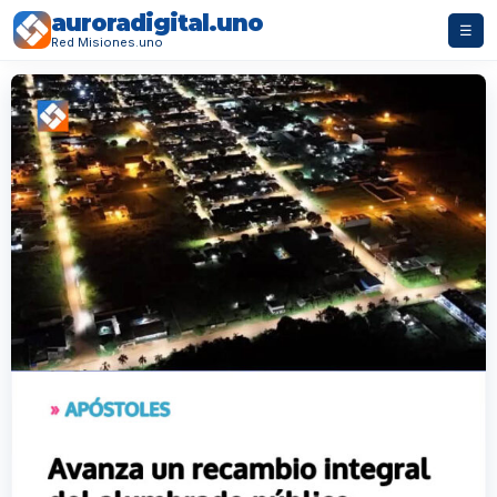
auroradigital.uno
☰
Red Misiones.uno