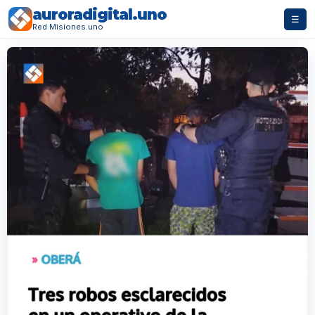
auroradigital.uno
☰
Red Misiones.uno