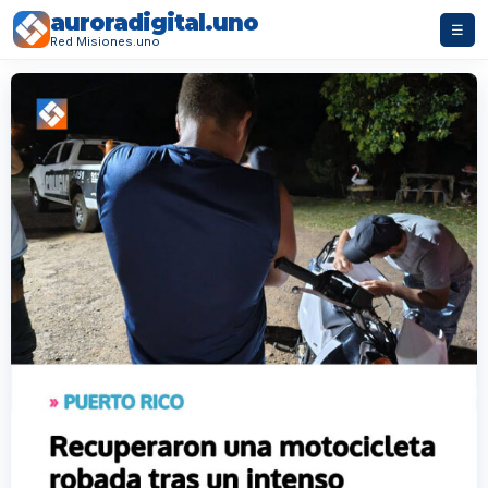
auroradigital.uno
☰
Red Misiones.uno