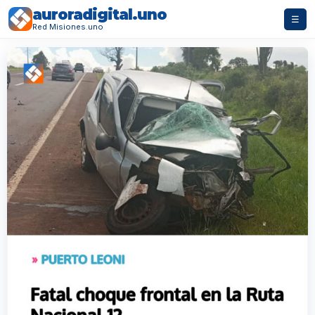
auroradigital.uno
☰
Red Misiones.uno