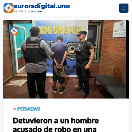
auroradigital.uno
☰
Red Misiones.uno