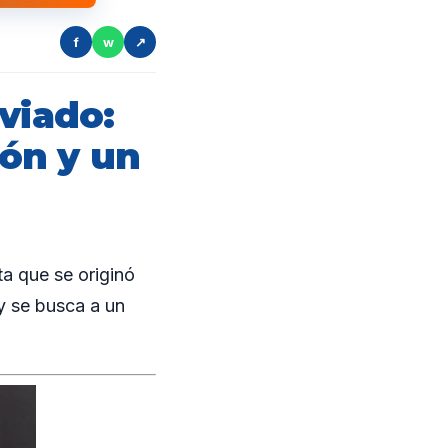
f
w
↗
viado:
ón y un
a que se originó
 y se busca a un