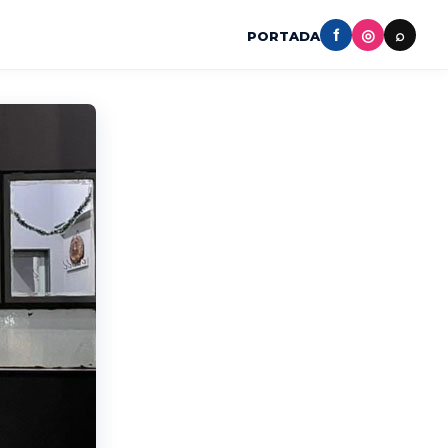
f
◎
⌕
PORTADA