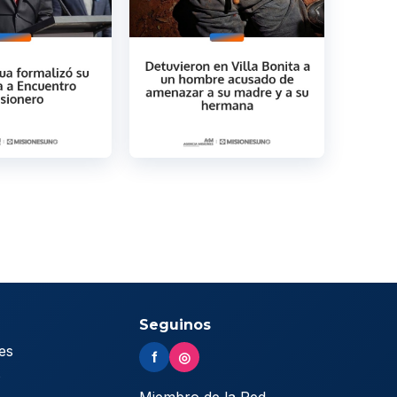
Seguinos
es
f
◎
s