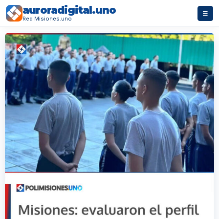
auroradigital.uno
☰
Red Misiones.uno