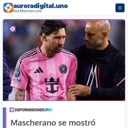
auroradigital.uno
☰
Red Misiones.uno