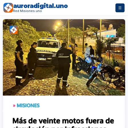
auroradigital.uno
☰
Red Misiones.uno