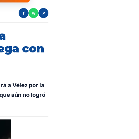
f
w
↗
a
lega con
á a Vélez por la
 que aún no logró