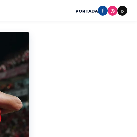
f
◎
⌕
PORTADA