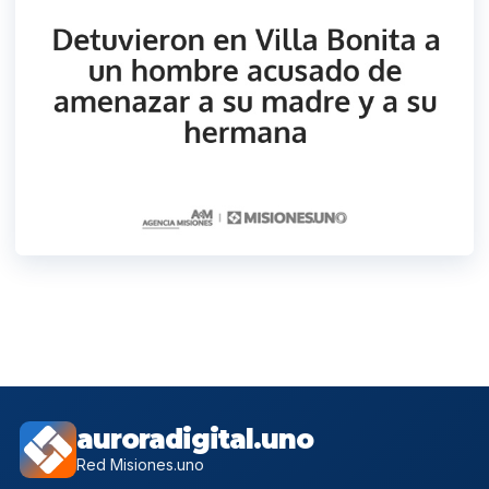
auroradigital.uno
Red Misiones.uno