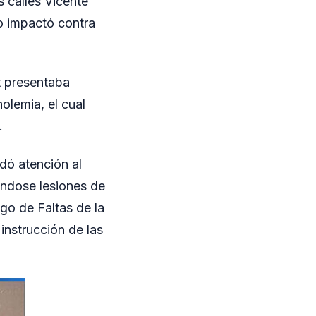
s calles Vicente
io impactó contra
.
t presentaba
holemia, el cual
.
ndó atención al
ándose lesiones de
go de Faltas de la
instrucción de las