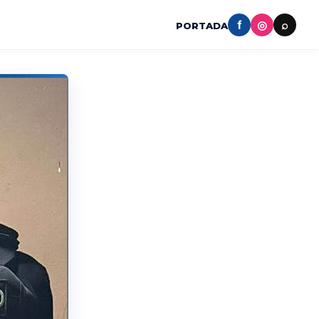
f
◎
⌕
PORTADA