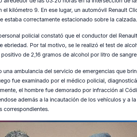
ó alrededor de las 03:20 horas en la intersección de la
n el kilómetro 9. En ese lugar, un automóvil Renault Cl
e estaba correctamente estacionado sobre la calzada
 personal policial constató que el conductor del Renaul
 ebriedad. Por tal motivo, se le realizó el test de alco
 positivo de 2,16 gramos de alcohol por litro de sangre
ino una ambulancia del servicio de emergencias que bri
uego fue examinado por el médico policial, diagnostic
almente, el hombre fue demorado por infracción al Códi
éndose además a la incautación de los vehículos y a la 
s correspondientes.