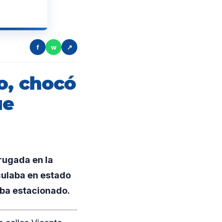
f
w
↗
o, chocó
ue
rugada en la
culaba en estado
aba estacionado.