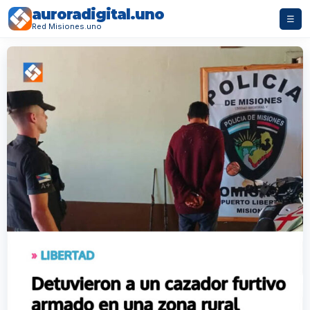
auroradigital.uno
☰
Red Misiones.uno