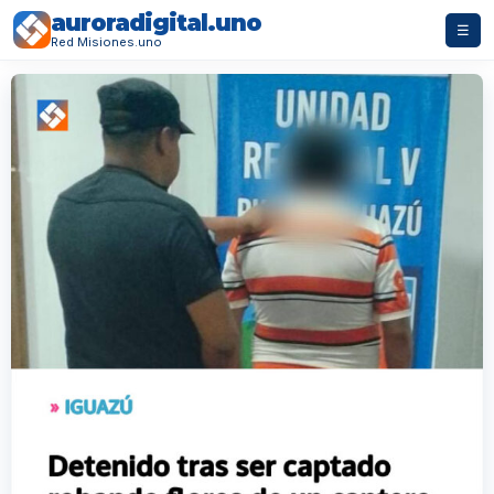
auroradigital.uno
☰
Red Misiones.uno