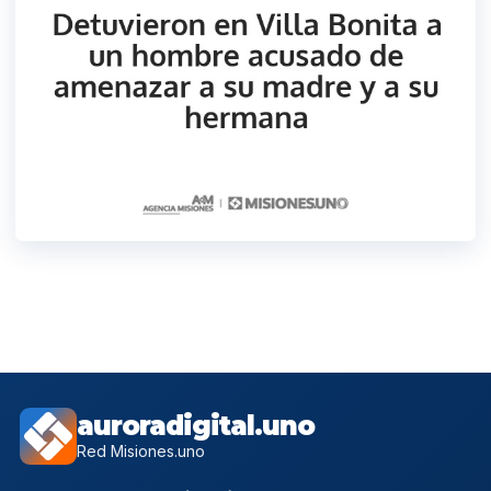
auroradigital.uno
Red Misiones.uno