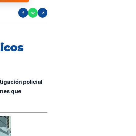
f
w
↗
icos
igación policial
enes que