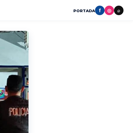
f
◎
⌕
PORTADA