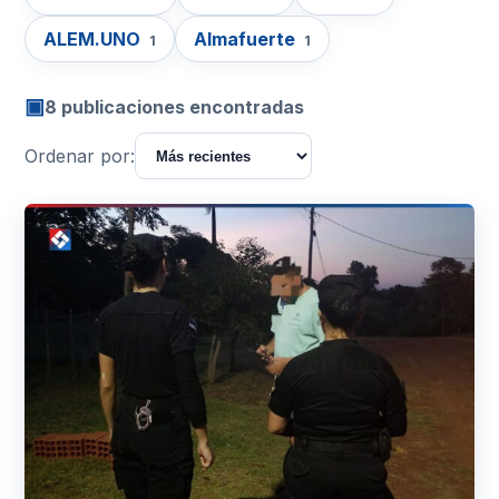
ALEM.UNO
Almafuerte
1
1
▣
8 publicaciones encontradas
Ordenar por: