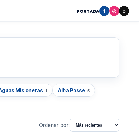
f
◎
⌕
PORTADA
Aguas Misioneras
Alba Posse
1
5
Ordenar por: