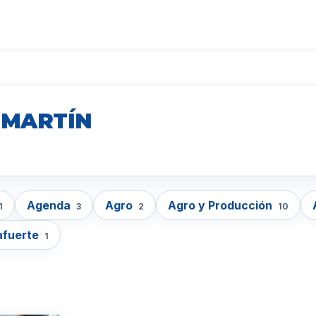
 MARTÍN
Agenda
Agro
Agro y Producción
1
3
2
10
afuerte
1