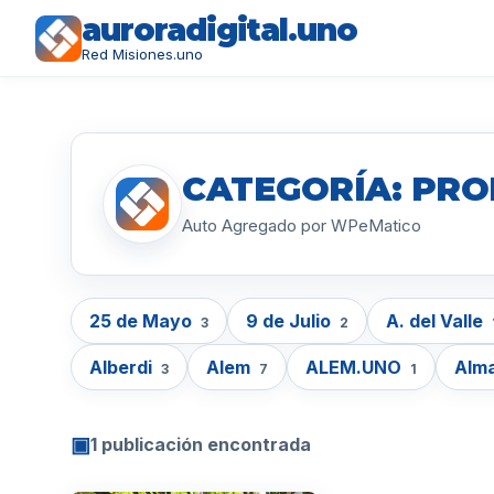
auroradigital.uno
Red Misiones.uno
CATEGORÍA: PR
Auto Agregado por WPeMatico
25 de Mayo
9 de Julio
A. del Valle
3
2
Alberdi
Alem
ALEM.UNO
Alm
3
7
1
▣
1 publicación encontrada