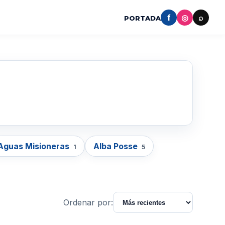
f
◎
⌕
PORTADA
Aguas Misioneras
Alba Posse
1
5
Ordenar por: