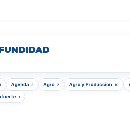
OFUNDIDAD
Agenda
Agro
Agro y Producción
1
3
2
10
afuerte
1