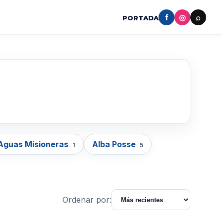
f
◎
⌕
PORTADA
Aguas Misioneras
Alba Posse
1
5
Ordenar por: