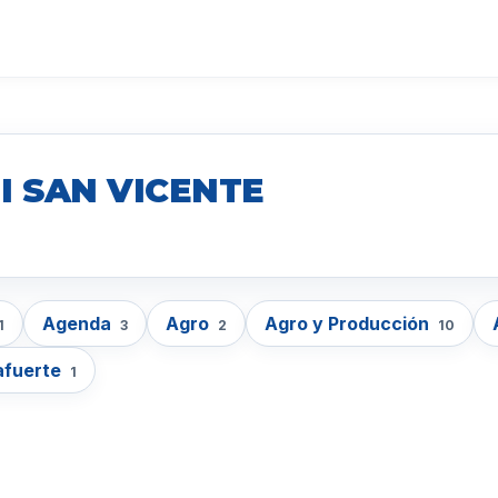
I SAN VICENTE
Agenda
Agro
Agro y Producción
1
3
2
10
afuerte
1