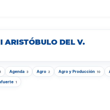
I ARISTÓBULO DEL V.
Agenda
Agro
Agro y Producción
1
3
2
10
afuerte
1