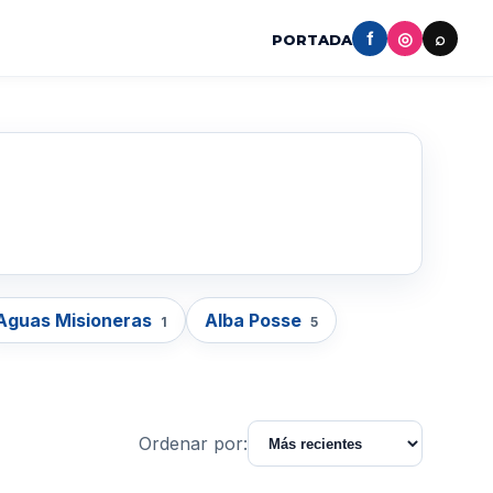
f
◎
⌕
PORTADA
Aguas Misioneras
Alba Posse
1
5
Ordenar por: