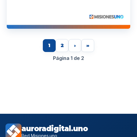
1
2
›
»
Página 1 de 2
auroradigital.uno
Red Misiones.uno