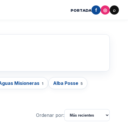
f
◎
⌕
PORTADA
Aguas Misioneras
Alba Posse
1
5
Ordenar por: