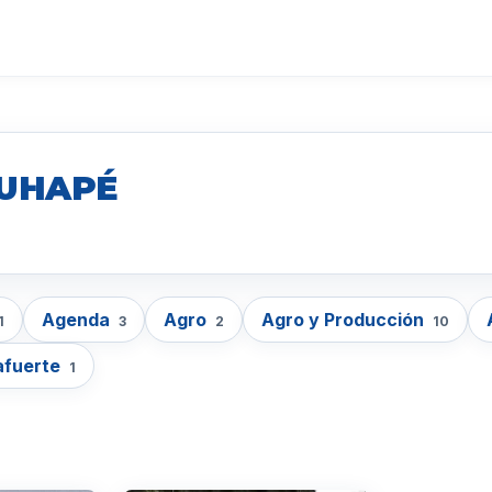
RUHAPÉ
Agenda
Agro
Agro y Producción
1
3
2
10
afuerte
1