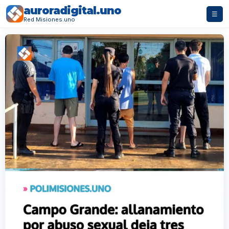
auroradigital.uno
☰
Red Misiones.uno