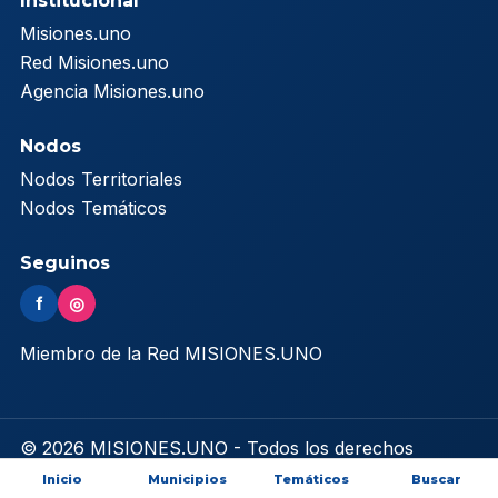
Institucional
Misiones.uno
Red Misiones.uno
Agencia Misiones.uno
Nodos
Nodos Territoriales
Nodos Temáticos
Seguinos
f
◎
Miembro de la Red MISIONES.UNO
© 2026 MISIONES.UNO - Todos los derechos
reservados
Inicio
Municipios
Temáticos
Buscar