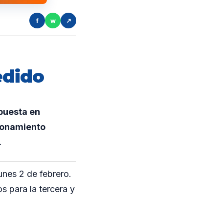
f
w
↗
edido
 puesta en
ionamiento
.
unes 2 de febrero.
s para la tercera y