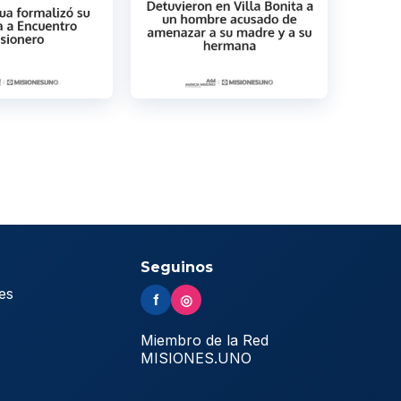
Seguinos
es
f
◎
s
Miembro de la Red
MISIONES.UNO