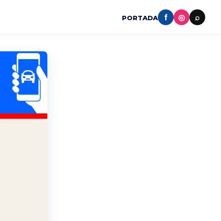
f
◎
⌕
PORTADA